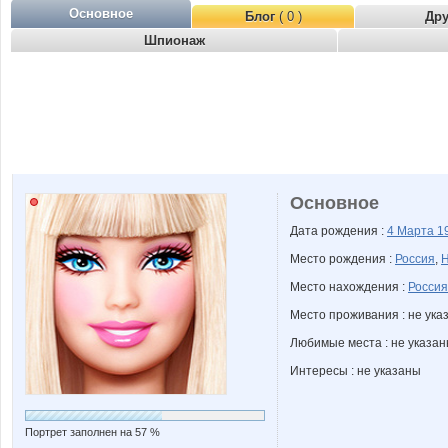
Основное
Блог
( 0 )
Др
Шпионаж
Основное
Дата рождения :
4 Марта
1
Место рождения :
Россия
,
Н
Место нахождения :
Россия
Место проживания : не ука
Любимые места : не указа
Интересы : не указаны
Портрет заполнен на 57 %