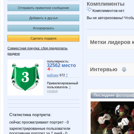
Комплименты
Отправить приватное сообщение
Комплиментов нет.
Вы не авторизованы! Чтоб
Добавить в друзья
Игнорировать
Сделать подарок
Метки лидеров
Совместная покупка: сбор предоплаты,
раздачи
популярность:
32562 место
Интервью
-6 ↓
рейтинг
672
?
Привилегированный
пользователь
3
уровня
Последние
фотогра
Статистика портрета:
сейчас просматривают портрет - 0
зарегистрированные пользователи
посетившие портрет за 7 дней - 0